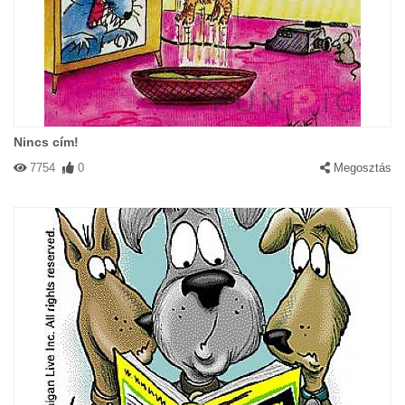
Nincs cím!
7754
0
Megosztás