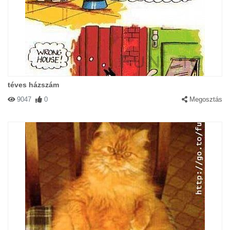
téves házszám
9047
0
Megosztás