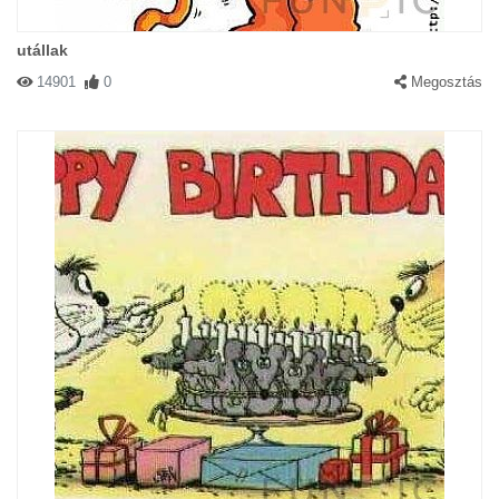
utállak
14901
0
Megosztás