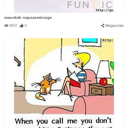
macskák napszemüvege
9507
0
Megosztás