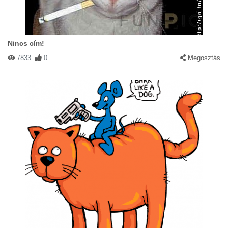
Nincs cím!
7833
0
Megosztás