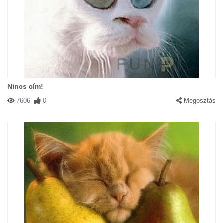
Nincs cím!
7606
0
Megosztás