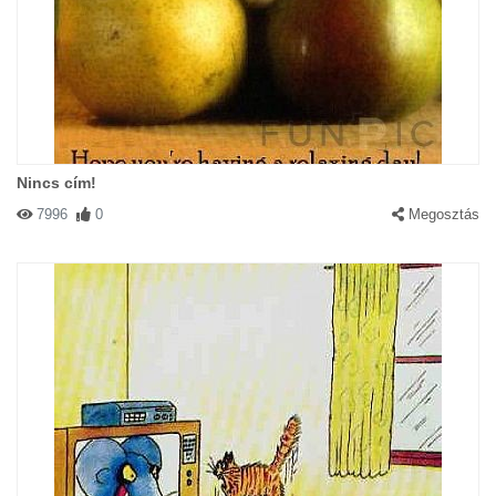
Nincs cím!
7996
0
Megosztás