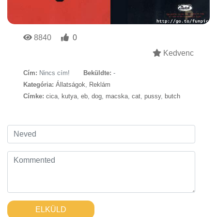
8840
0
Kedvenc
Cím:
Nincs cím!
Beküldte:
-
Kategória:
Állatságok
,
Reklám
Címke:
cica
,
kutya
,
eb
,
dog
,
macska
,
cat
,
pussy
,
butch
ELKÜLD