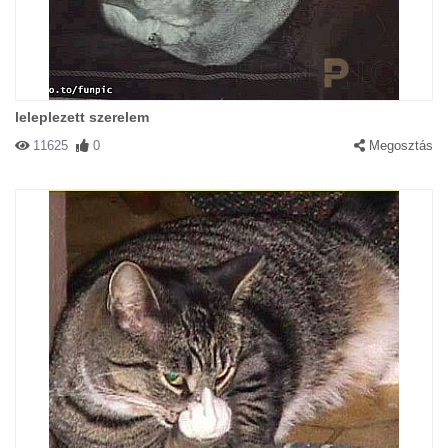
leleplezett szerelem
11625
0
Megosztás