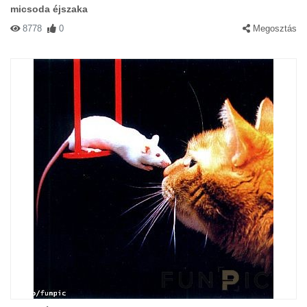
micsoda éjszaka
8778
0
Megosztás