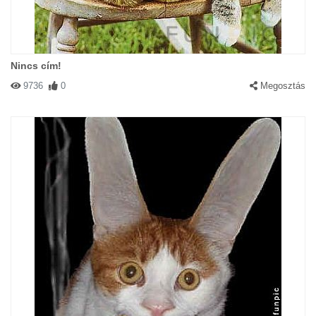
Nincs cím!
9736
0
Megosztás