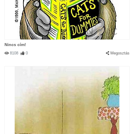
Nincs cím!
8108
0
Megosztás