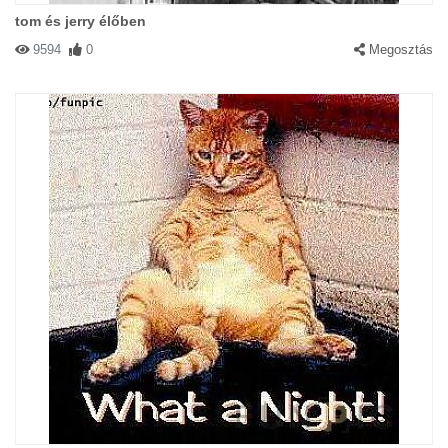
tom és jerry élőben
9594
0
Megosztás