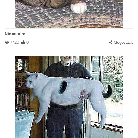
Nincs cím!
7422
0
Megosztás