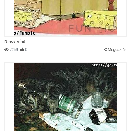
Nincs cím!
7259
0
Megosztás