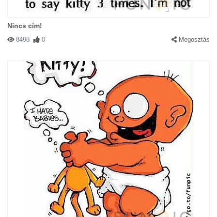
Nincs cím!
8498
0
Megosztás