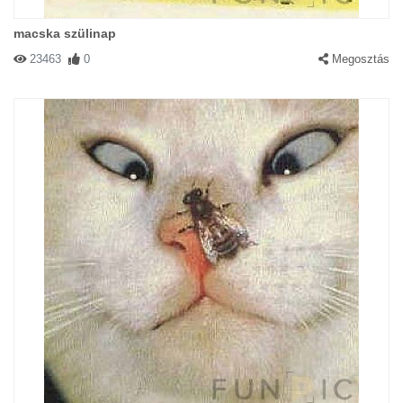
macska szülinap
23463
0
Megosztás