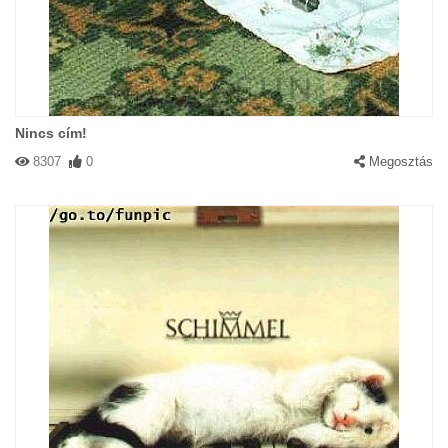
Nincs cím!
8307
0
Megosztás