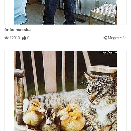
óriás macska
12910
0
Megosztás