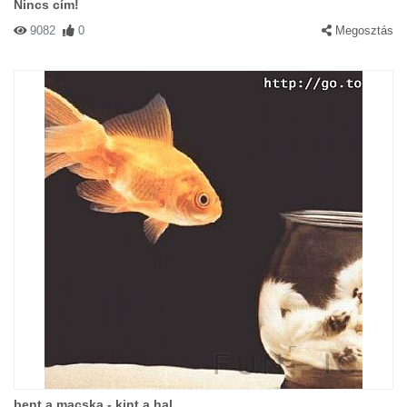
Nincs cím!
9082
0
Megosztás
bent a macska - kint a hal