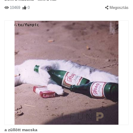
10469
0
Megosztás
a züllött macska