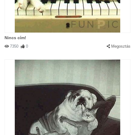
Nincs cím!
7350
0
Megosztás