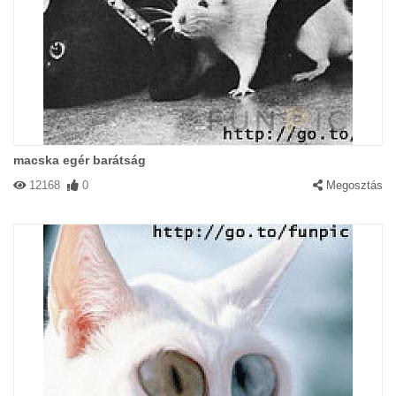
macska egér barátság
12168
0
Megosztás