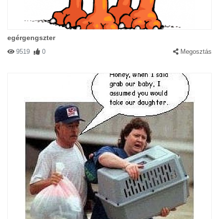
egérgengszter
9519
0
Megosztás