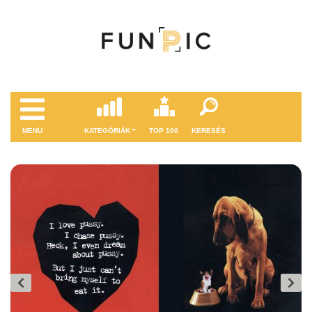
MENÜ
KATEGÓRIÁK
TOP 100
KERESÉS