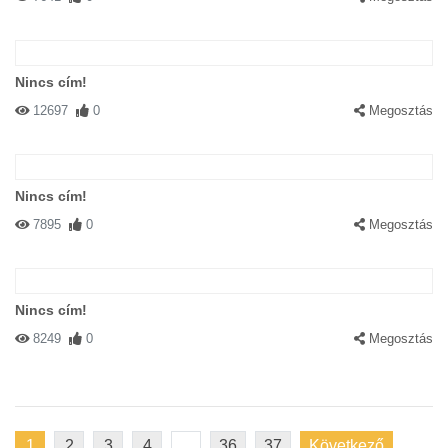
Nincs cím!
12697
0
Megosztás
Nincs cím!
7895
0
Megosztás
Nincs cím!
8249
0
Megosztás
1
2
3
4
...
36
37
Következő