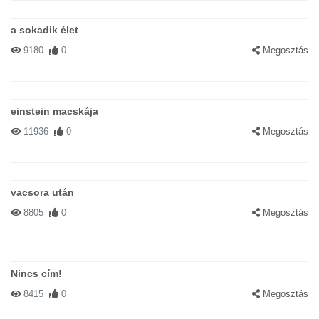
a sokadik élet
9180
0
Megosztás
einstein macskája
11936
0
Megosztás
vacsora után
8805
0
Megosztás
Nincs cím!
8415
0
Megosztás