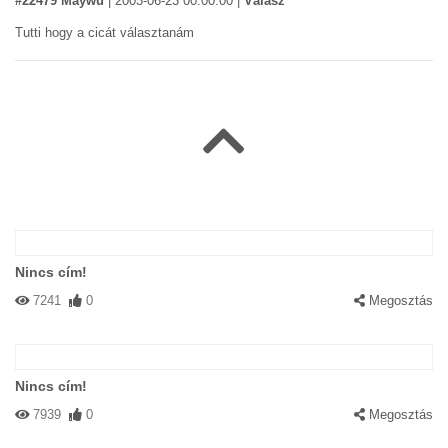
#22479 Maywu
|
2003-06-23 00:00:00
|
Válasz
Tutti hogy a cicát választanám
Nincs cím!
7241
0
Megosztás
Nincs cím!
7939
0
Megosztás