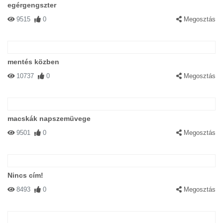
egérgengszter
9515
0
Megosztás
mentés közben
10737
0
Megosztás
macskák napszemüvege
9501
0
Megosztás
Nincs cím!
8493
0
Megosztás