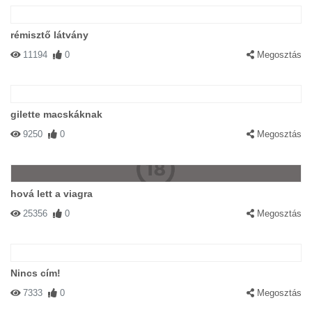
rémisztő látvány
11194
0
Megosztás
gilette macskáknak
9250
0
Megosztás
hová lett a viagra
25356
0
Megosztás
Nincs cím!
7333
0
Megosztás