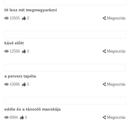
itt lesz mit megmagyarázni
10505
0
Megosztás
kávé előtt
12568
0
Megosztás
a perverz tapéta
10086
0
Megosztás
eddie és a táncoló macskája
8994
0
Megosztás