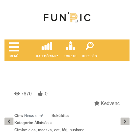
MENÜ
KATEGÓRIÁK
TOP 100
KERESÉS
7670
0
Kedvenc
Cím:
Nincs cím!
Beküldte:
-
Kategória:
Állatságok
Címke:
cica
,
macska
,
cat
,
férj
,
husband