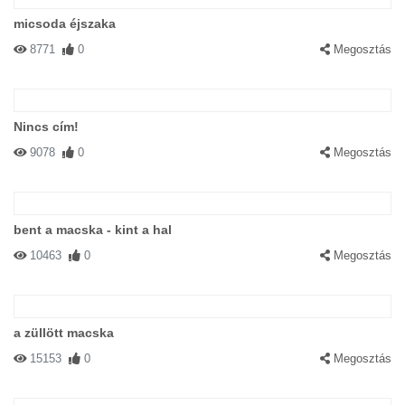
micsoda éjszaka
8771
0
Megosztás
Nincs cím!
9078
0
Megosztás
bent a macska - kint a hal
10463
0
Megosztás
a züllött macska
15153
0
Megosztás