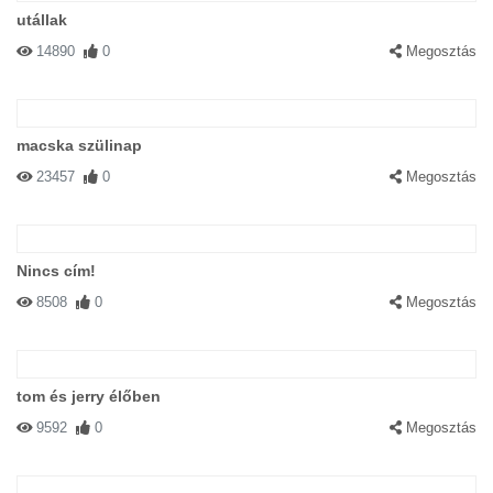
utállak
14890
0
Megosztás
macska szülinap
23457
0
Megosztás
Nincs cím!
8508
0
Megosztás
tom és jerry élőben
9592
0
Megosztás