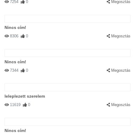
7254
0
Megosztás
#1730 Eva
|
2002-11-25 00:00:00
|
Válasz
Az anyamat merted a szadra venni!!!
Nincs cím!
8306
0
Megosztás
Nincs cím!
7344
0
Megosztás
#1254 yam
|
2002-11-19 00:00:00
|
Válasz
Isten bizony Ralphi az a ki...ott egér ekkora volt!
leleplezett szerelem
11619
0
Megosztás
Nincs cím!