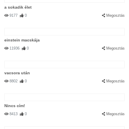
a sokadik élet
9177
0
Megosztás
einstein macskája
11936
0
Megosztás
vacsora után
8802
0
Megosztás
Nincs cím!
8413
0
Megosztás