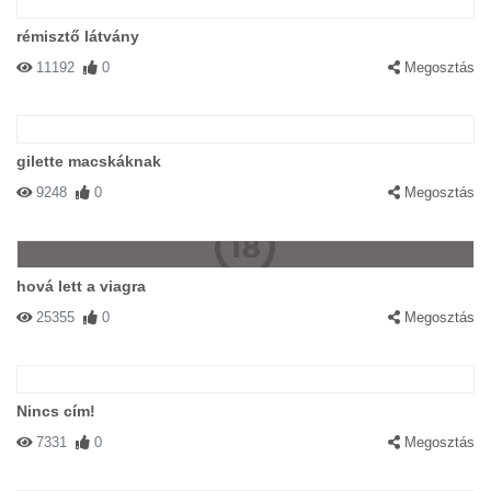
rémisztő látvány
11192
0
Megosztás
gilette macskáknak
9248
0
Megosztás
hová lett a viagra
25355
0
Megosztás
Nincs cím!
7331
0
Megosztás