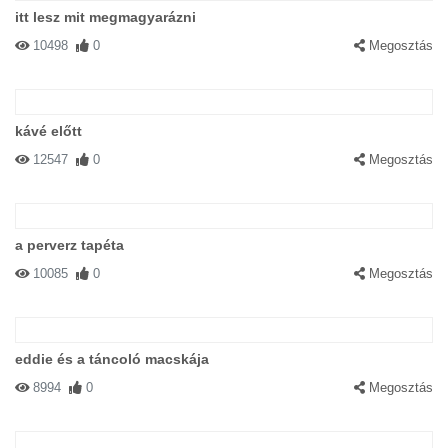
itt lesz mit megmagyarázni
10498
0
Megosztás
kávé előtt
12547
0
Megosztás
a perverz tapéta
10085
0
Megosztás
eddie és a táncoló macskája
8994
0
Megosztás