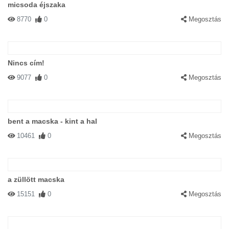
micsoda éjszaka
8770
0
Megosztás
Nincs cím!
9077
0
Megosztás
bent a macska - kint a hal
10461
0
Megosztás
a züllött macska
15151
0
Megosztás