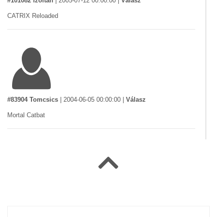
#101082 fzoltan
|
2005-07-12 00:00:00
|
Válasz
CATRIX Reloaded
#83904 Tomcsics
|
2004-06-05 00:00:00
|
Válasz
Mortal Catbat
#76129 ZSU
|
2004-04-28 00:00:00
|
Válasz
Korán kezdik a bulizást.