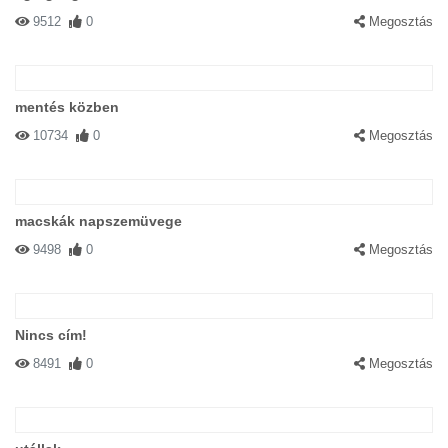
9512
0
Megosztás
mentés közben
10734
0
Megosztás
macskák napszemüvege
9498
0
Megosztás
Nincs cím!
8491
0
Megosztás