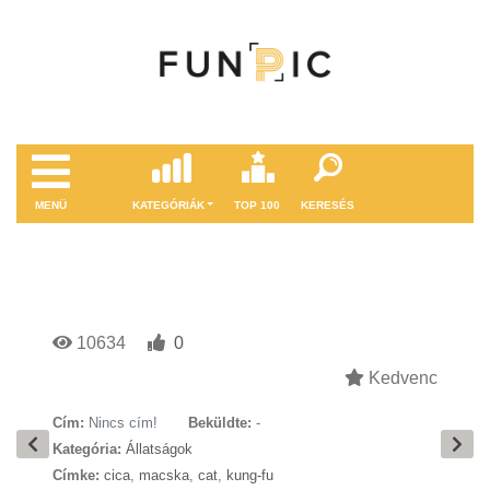
MENÜ
KATEGÓRIÁK
TOP 100
KERESÉS
10634
0
Kedvenc
Cím:
Nincs cím!
Beküldte:
-
Kategória:
Állatságok
Címke:
cica
,
macska
,
cat
,
kung-fu