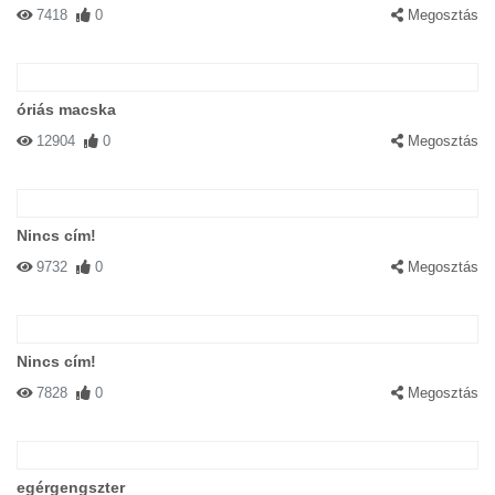
#932 Varró Tibor
|
2002-11-15 00:00:00
|
Válasz
7418
0
Megosztás
Bruce Lee és Jean-Claude van Damme találkozása a reinkarnáció
után
óriás macska
12904
0
Megosztás
Nincs cím!
9732
0
Megosztás
Nincs cím!
7828
0
Megosztás
egérgengszter