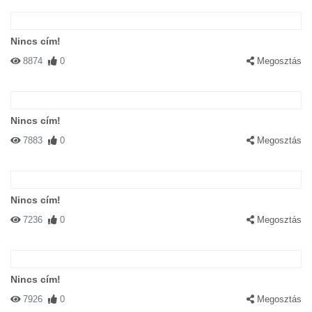
Nincs cím!
8874
0
Megosztás
#40713 EPER
|
2003-11-10 00:00:00
|
Válasz
Fehér cicus:-Úristen!A ruháim!!!!!
Nincs cím!
7883
0
Megosztás
Nincs cím!
7236
0
Megosztás
#40250 Betty
|
2003-11-07 00:00:00
|
Válasz
Mágus macska:-Most pedig nézz a szemembe,és.... Kétlábra
állsz! MOST! Tanítvány:-Sikerült mester,sikerült!
Nincs cím!
7926
0
Megosztás