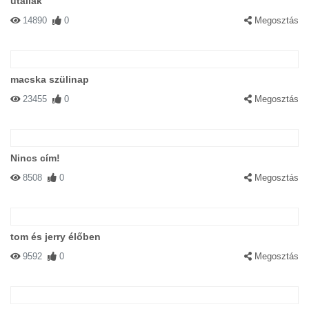
utállak
14890
0
Megosztás
macska szülinap
23455
0
Megosztás
Nincs cím!
8508
0
Megosztás
tom és jerry élőben
9592
0
Megosztás