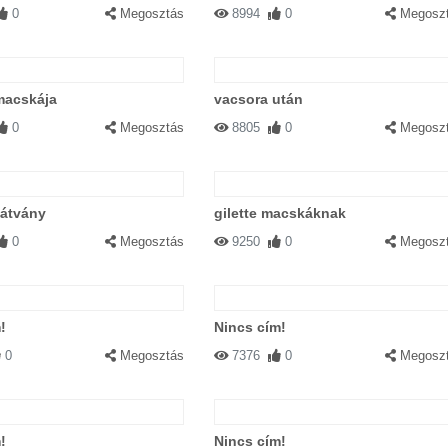
0
Megosztás
8994
0
Megosz
macskája
vacsora után
0
Megosztás
8805
0
Megosz
látvány
gilette macskáknak
0
Megosztás
9250
0
Megosz
!
Nincs cím!
0
Megosztás
7376
0
Megosz
!
Nincs cím!