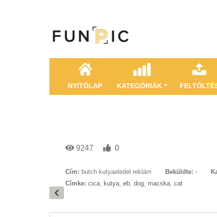
NYITÓLAP
KATEGÓRIÁK
FELTÖLTÉ
9247
0
Cím:
butch kutyaeledel reklám
Beküldte:
-
Ka
Címke:
cica
,
kutya
,
eb
,
dog
,
macska
,
cat