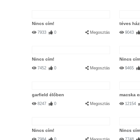
Nincs cím!
téves há
7933
0
Megosztás
9043
Nincs cím!
Nincs cím
7452
0
Megosztás
9465
garfield élőben
macska e
8247
0
Megosztás
12154
Nincs cím!
Nincs cím
7984
0
Megosztás
7748