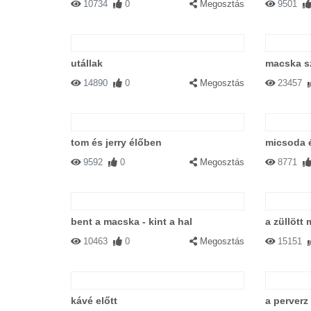
10734
0
Megosztás
9501
utállak
macska s
14890
0
Megosztás
23457
tom és jerry élőben
micsoda 
9592
0
Megosztás
8771
bent a macska - kint a hal
a züllött
10463
0
Megosztás
15151
kávé előtt
a perverz