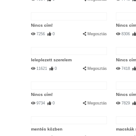
Nincs cím!
Nincs cím
7256
0
Megosztás
8306
leleplezett szerelem
Nincs cím
11621
0
Megosztás
7418
Nincs cím!
Nincs cím
9734
0
Megosztás
7829
mentés közben
macskák