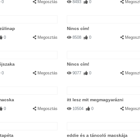
0
Megosztás
8493
0
Megosz
zülinap
Nincs cím!
0
Megosztás
8508
0
Megosz
éjszaka
Nincs cím!
0
Megosztás
9077
0
Megosz
 macska
itt lesz mit megmagyarázni
0
Megosztás
10504
0
Megosz
 tapéta
eddie és a táncoló macskája