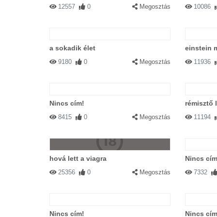
12557
0
Megosztás
10086
a sokadik élet
einstein 
9180
0
Megosztás
11936
Nincs cím!
rémisztő 
8415
0
Megosztás
11194
hová lett a viagra
Nincs cím
25356
0
Megosztás
7332
Nincs cím!
Nincs cím