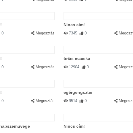
!
Nincs cím!
0
Megosztás
7345
0
Megosz
!
óriás macska
0
Megosztás
12904
0
Megosz
!
egérgengszter
0
Megosztás
9514
0
Megosz
 napszemüvege
Nincs cím!