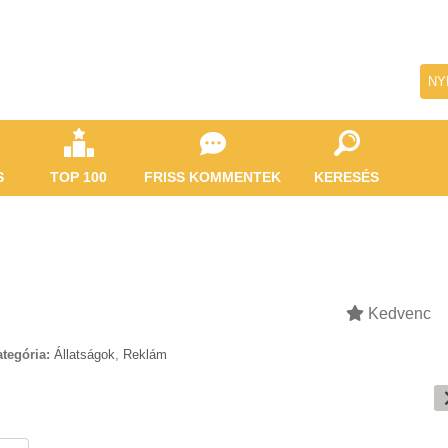
NY
S
TOP 100
FRISS KOMMENTEK
KERESÉS
Kedvenc
tegória:
Állatságok
,
Reklám