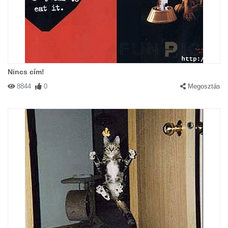
Nincs cím!
8844
0
Megosztás