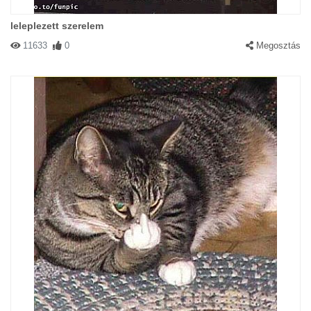
leleplezett szerelem
11633
0
Megosztás