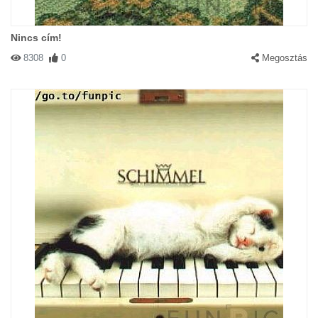
Nincs cím!
8308
0
Megosztás