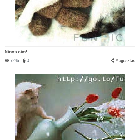
Nincs cím!
7246
0
Megosztás