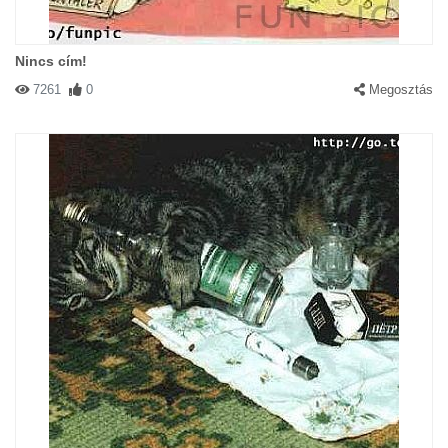
Nincs cím!
7261
0
Megosztás