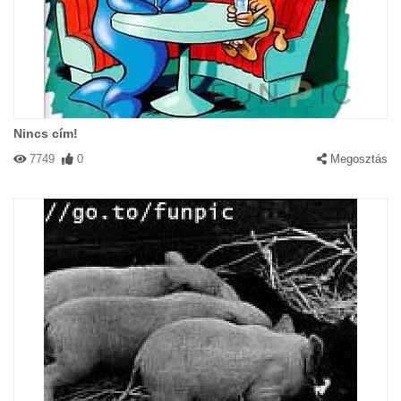
Nincs cím!
7749
0
Megosztás