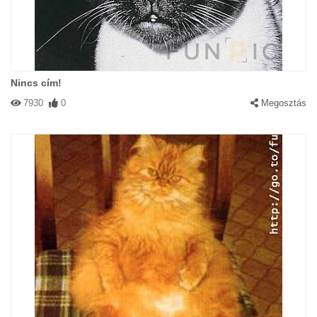
Nincs cím!
7930
0
Megosztás