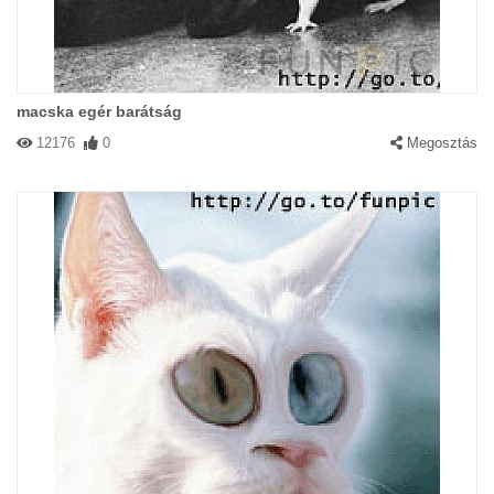
macska egér barátság
12176
0
Megosztás