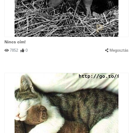
Nincs cím!
7852
0
Megosztás