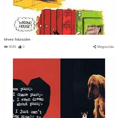
téves házszám
9049
0
Megosztás