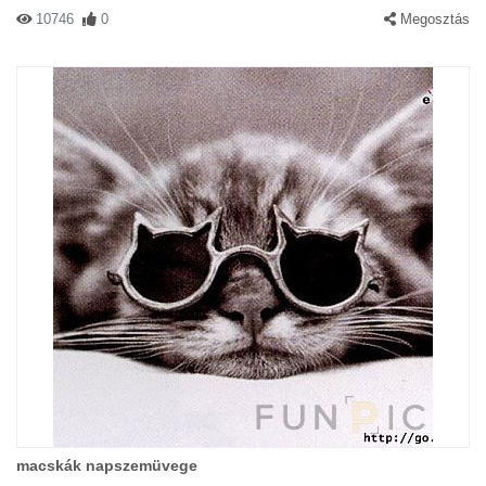
10746
0
Megosztás
macskák napszemüvege