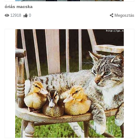
óriás macska
12918
0
Megosztás