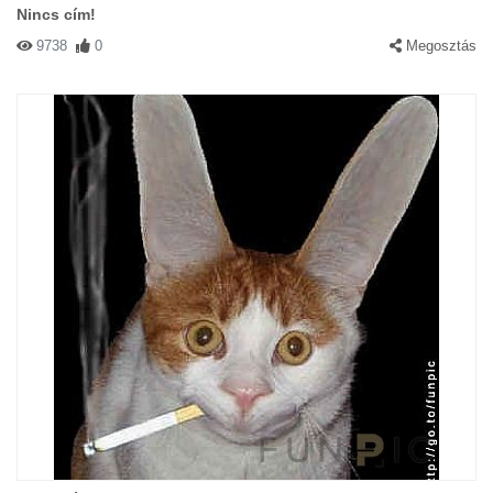
Nincs cím!
9738
0
Megosztás