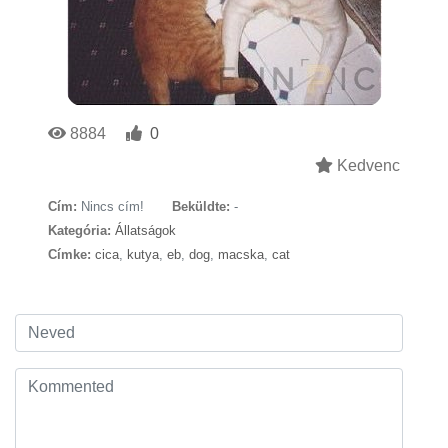
8884
0
Kedvenc
Cím:
Nincs cím!
Beküldte:
-
Kategória:
Állatságok
Címke:
cica
,
kutya
,
eb
,
dog
,
macska
,
cat