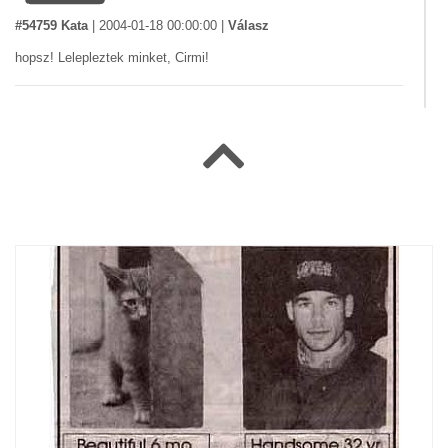
#54759 Kata
|
2004-01-18 00:00:00
|
Válasz
hopsz! Lelepleztek minket, Cirmi!
#54078 Jenny
|
2004-01-15 00:00:00
|
Válasz
Ne fogazz, kurva!
#19749 Katus
|
2003-06-01 00:00:00
|
Válasz