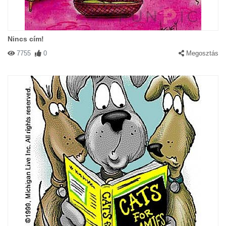
Nincs cím!
7755
0
Megosztás