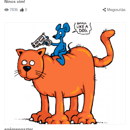
Nincs cím!
7836
0
Megosztás
egérgengszter