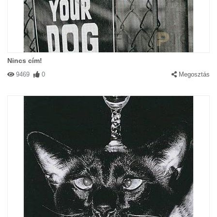
Nincs cím!
9469
0
Megosztás