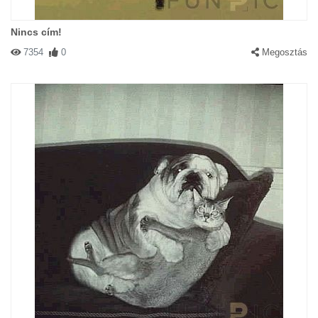
Nincs cím!
7354
0
Megosztás