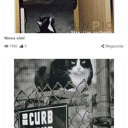
Nincs cím!
7466
0
Megosztás