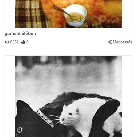
garfield élőben
8252
0
Megosztás