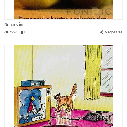
Nincs cím!
7998
0
Megosztás