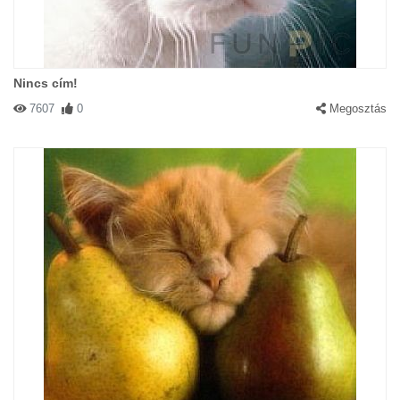
Nincs cím!
7607
0
Megosztás