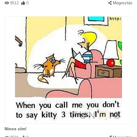
9512
0
Megosztás
Nincs cím!