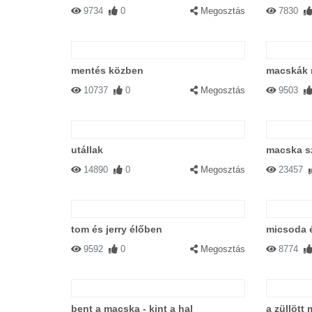
9734
0
Megosztás
7830
mentés közben
macskák
10737
0
Megosztás
9503
utállak
macska s
14890
0
Megosztás
23457
tom és jerry élőben
micsoda 
9592
0
Megosztás
8774
bent a macska - kint a hal
a züllött