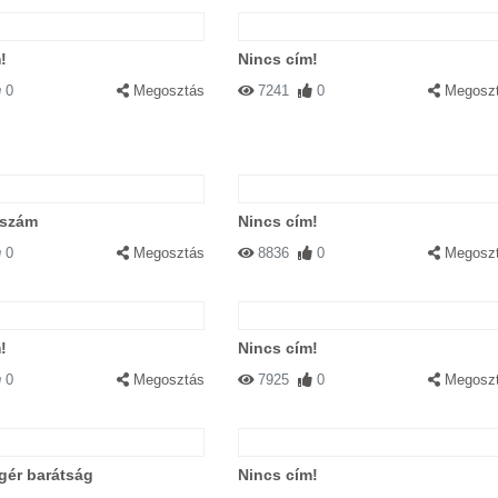
!
Nincs cím!
0
Megosztás
7241
0
Megosz
Válasz
ég füved?
zszám
Nincs cím!
0
Megosztás
8836
0
Megosz
|
Válasz
!
Nincs cím!
0
Megosztás
7925
0
Megosz
0:00:00
|
Válasz
gér barátság
Nincs cím!
em.