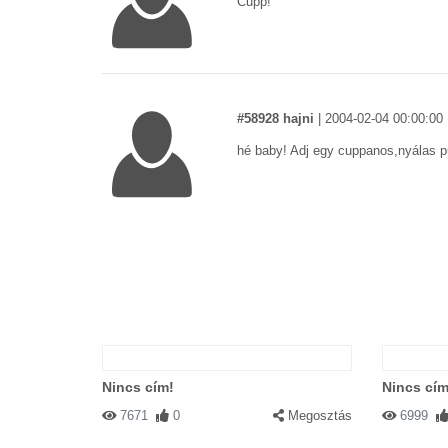
Cupp!
#58928 hajni
|
2004-02-04 00:00:00
hé baby! Adj egy cuppanos,nyálas 
#40519 mi vagyunk
|
2003-11-09 00
vajon hogy fog kinézni a bébi? (kuc
Nincs cím!
Nincs cím
7671
0
Megosztás
6999
#32696 Ada Mae
|
2003-09-04 00:00