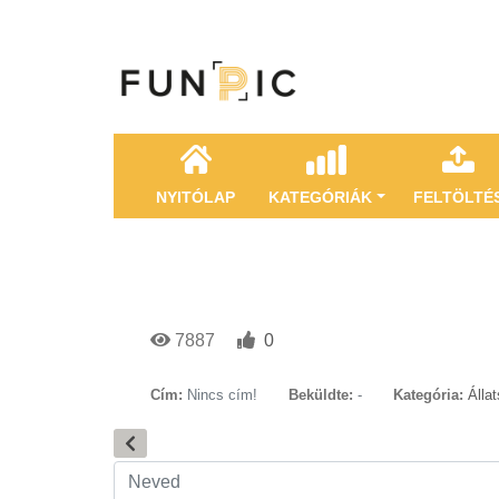
NYITÓLAP
KATEGÓRIÁK
FELTÖLTÉ
7887
0
Cím:
Nincs cím!
Beküldte:
-
Kategória:
Álla