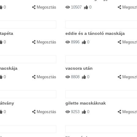
0
Megosztás
10507
0
Megosz
 tapéta
eddie és a táncoló macskája
0
Megosztás
8996
0
Megosz
macskája
vacsora után
0
Megosztás
8808
0
Megosz
látvány
gilette macskáknak
0
Megosztás
9253
0
Megosz