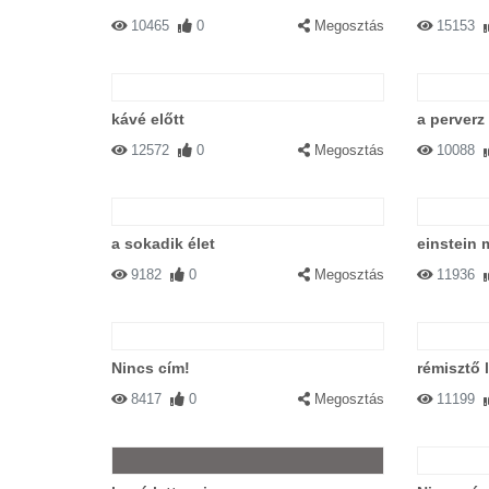
10465
0
Megosztás
15153
kávé előtt
a perverz
12572
0
Megosztás
10088
a sokadik élet
einstein 
9182
0
Megosztás
11936
Nincs cím!
rémisztő 
8417
0
Megosztás
11199