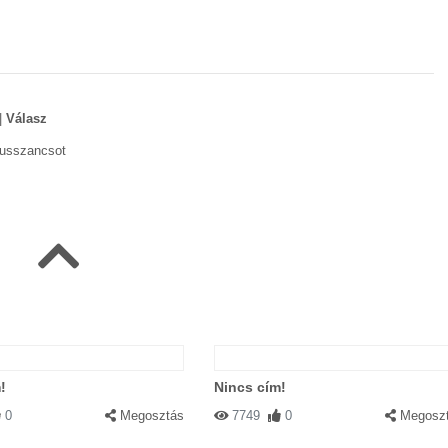
|
Válasz
pusszancsot
:00:00
|
Válasz
ska lesz?)
!
Nincs cím!
0
Megosztás
7749
0
Megosz
:00
|
Válasz