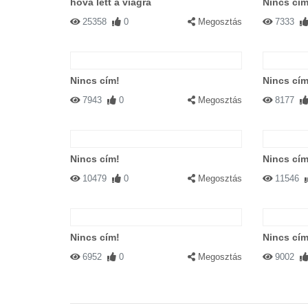
hová lett a viagra
Nincs cím
25358
0
Megosztás
7333
Nincs cím!
Nincs cím
7943
0
Megosztás
8177
Nincs cím!
Nincs cím
10479
0
Megosztás
11546
Nincs cím!
Nincs cím
6952
0
Megosztás
9002