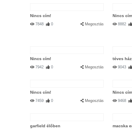
Most teázol vagy Te ázol?
Nincs cím!
Nincs cím
7848
0
Megosztás
8882
#23397 toge
|
2003-06-30 00:00:00
|
szia kutyus. látom beszívtál. van m
Nincs cím!
téves há
7942
0
Megosztás
9043
#14678 fanni
|
2003-04-13 00:00:00
hé, cicc, adj egy kis tejcit! :)
Nincs cím!
Nincs cím
7459
0
Megosztás
9468
#13833 Bond-babey
|
2003-04-04 0
garfield élőben
macska e
-Te meg mit csinálsz? -A TEÁ-t néz