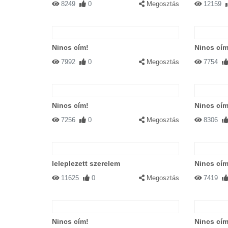
8249
0
Megosztás
12159
Nincs cím!
Nincs cím
#12948 Horsemaniac
|
2003-03-26 
7992
0
Megosztás
7754
Tea utáni puszi
Nincs cím!
Nincs cím
7256
0
Megosztás
8306
#1729 Eva
|
2002-11-25 00:00:00
|
V
Reg ittam ilyen jo teat!
leleplezett szerelem
Nincs cím
11625
0
Megosztás
7419
Nincs cím!
Nincs cím