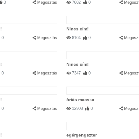
0
Megosztás
7602
0
Megosz
!
Nincs cím!
00:00:00
|
Válasz
0
Megosztás
8104
0
Megosz
!
Nincs cím!
0
Megosztás
7347
0
Megosz
álasz
!
óriás macska
0
Megosztás
12908
0
Megosz
!
egérgengszter