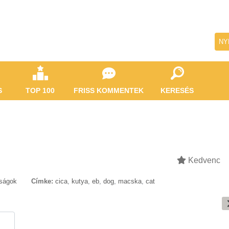
NY
S
TOP 100
FRISS KOMMENTEK
KERESÉS
Kedvenc
tságok
Címke:
cica
,
kutya
,
eb
,
dog
,
macska
,
cat