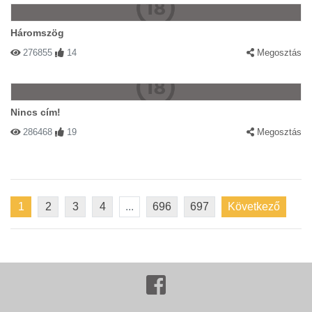
Háromszög
276855
14
Megosztás
Nincs cím!
286468
19
Megosztás
1
2
3
4
...
696
697
Következő