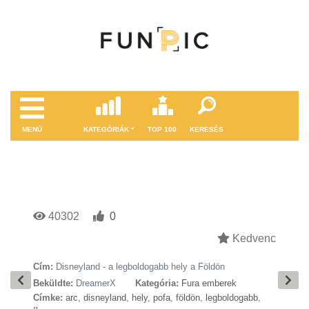
MENÜ
KATEGÓRIÁK
TOP 100
KERESÉS
40302
0
Kedvenc
Cím:
Disneyland - a legboldogabb hely a Földön
Beküldte:
DreamerX
Kategória:
Fura emberek
Címke:
arc
,
disneyland
,
hely
,
pofa
,
földön
,
legboldogabb
,