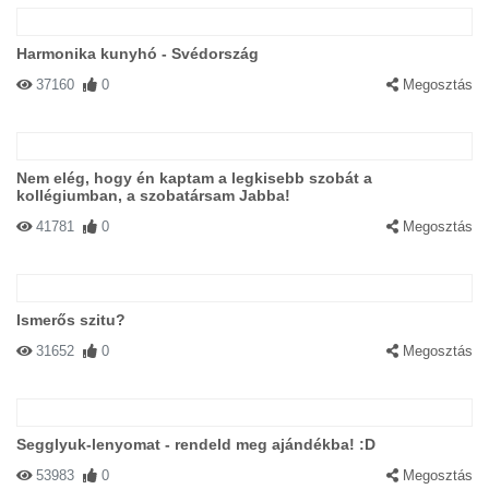
Harmonika kunyhó - Svédország
37160
0
Megosztás
Nem elég, hogy én kaptam a legkisebb szobát a
kollégiumban, a szobatársam Jabba!
41781
0
Megosztás
Ismerős szitu?
31652
0
Megosztás
Segglyuk-lenyomat - rendeld meg ajándékba! :D
53983
0
Megosztás