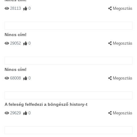
28113
0
Megosztás
Nincs cím!
29052
0
Megosztás
Nincs cím!
68008
0
Megosztás
A feleség felfedezi a böngésző history-t
29629
0
Megosztás