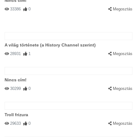
Nincs cím!
33386
0
Megosztás
A világ története (a History Channel szerint)
28931
1
Megosztás
Nincs cím!
30299
0
Megosztás
Troll frizura
29633
0
Megosztás