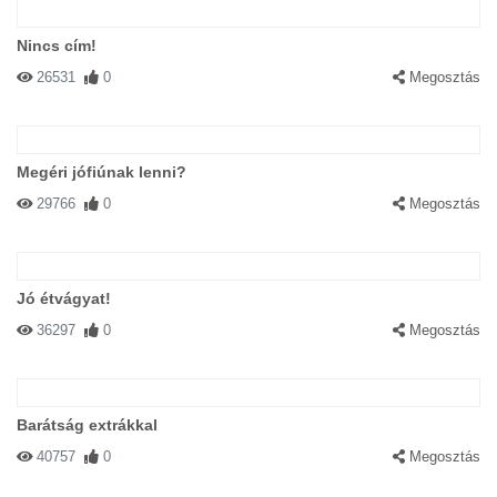
Nincs cím!
26531
0
Megosztás
Megéri jófiúnak lenni?
29766
0
Megosztás
Jó étvágyat!
36297
0
Megosztás
Barátság extrákkal
40757
0
Megosztás