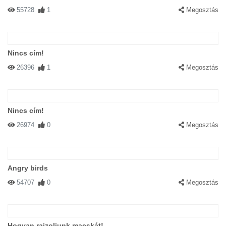
55728
1
Megosztás
Nincs cím!
26396
1
Megosztás
Nincs cím!
26974
0
Megosztás
Angry birds
54707
0
Megosztás
Hogyan rajzoljunk macskát!