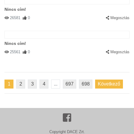
Nincs cím!
26581
0
Megosztás
Nincs cím!
25561
0
Megosztás
1
2
3
4
...
697
698
Következő
Copyright DACE Zrt.