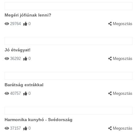
Megéri jófiúnak lenni?
29764
0
Megosztás
Jó étvágyat!
36292
0
Megosztás
Barátság extrákkal
40757
0
Megosztás
Harmonika kunyhó - Svédország
37157
0
Megosztás