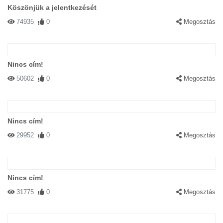
Köszönjük a jelentkezését
74935
0
Megosztás
Nincs cím!
50602
0
Megosztás
Nincs cím!
29952
0
Megosztás
Nincs cím!
31775
0
Megosztás