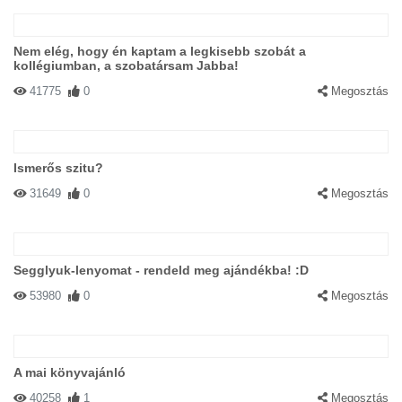
Nem elég, hogy én kaptam a legkisebb szobát a
kollégiumban, a szobatársam Jabba!
41775
0
Megosztás
Ismerős szitu?
31649
0
Megosztás
Segglyuk-lenyomat - rendeld meg ajándékba! :D
53980
0
Megosztás
A mai könyvajánló
40258
1
Megosztás