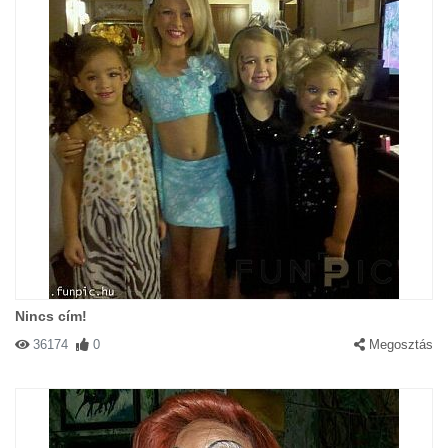
Nincs cím!
36174
0
Megosztás