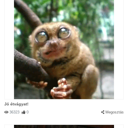
Jó étvágyat!
36323
0
Megosztás