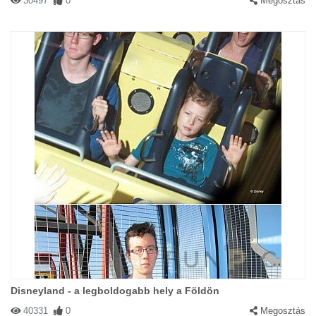
30497
0
Megosztás
Disneyland - a legboldogabb hely a Földön
40331
0
Megosztás