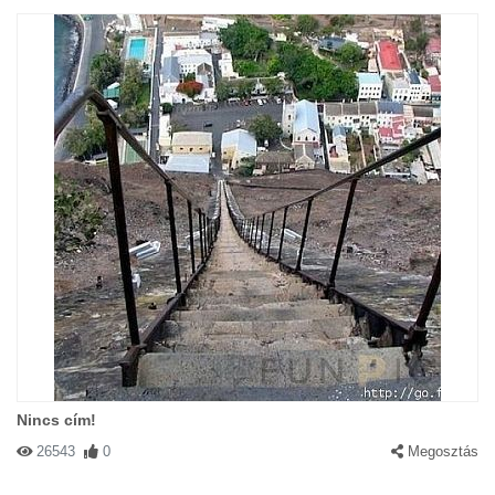
Nincs cím!
26543
0
Megosztás