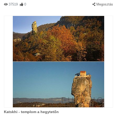
37519
0
Megosztás
Katskhi - templom a hegytetőn