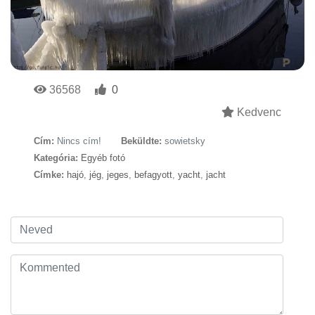
36568
0
Kedvenc
Cím:
Nincs cím!
Beküldte:
sowietsky
Kategória:
Egyéb fotó
Címke:
hajó
,
jég
,
jeges
,
befagyott
,
yacht
,
jacht