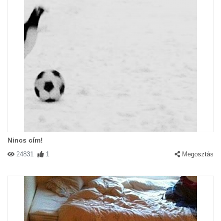
Nincs cím!
24831
1
Megosztás