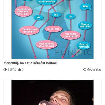
Menekülj, ha ezt a kérdést hallod!
28841
0
Megosztás