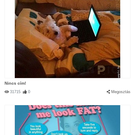
Nincs cím!
31715
0
Megosztás