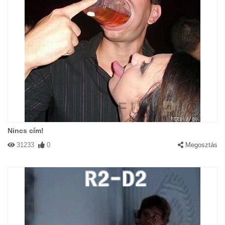
Nincs cím!
31233
0
Megosztás