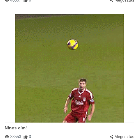
40807
0
Megosztás
Nincs cím!
33553
0
Megosztás