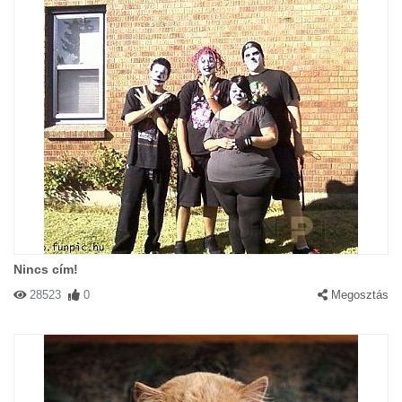
Nincs cím!
28523
0
Megosztás