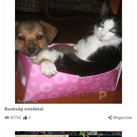
Barátság extrákkal
40784
0
Megosztás