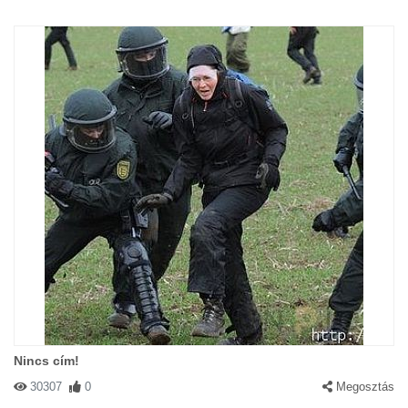
Nincs cím!
30307
0
Megosztás