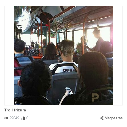
Troll frizura
29649
0
Megosztás