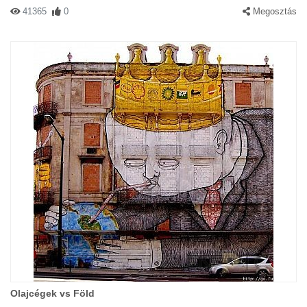
41365
0
Megosztás
Olajcégek vs Föld