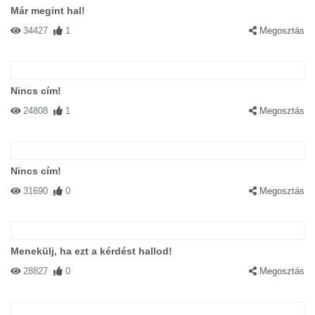
Már megint hal!
34427
1
Megosztás
Nincs cím!
24808
1
Megosztás
Nincs cím!
31690
0
Megosztás
Menekülj, ha ezt a kérdést hallod!
28827
0
Megosztás