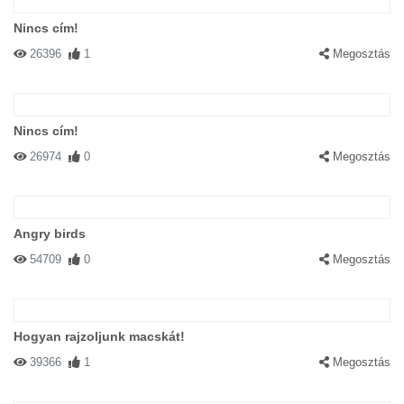
Nincs cím!
26396
1
Megosztás
Nincs cím!
26974
0
Megosztás
Angry birds
54709
0
Megosztás
Hogyan rajzoljunk macskát!
39366
1
Megosztás