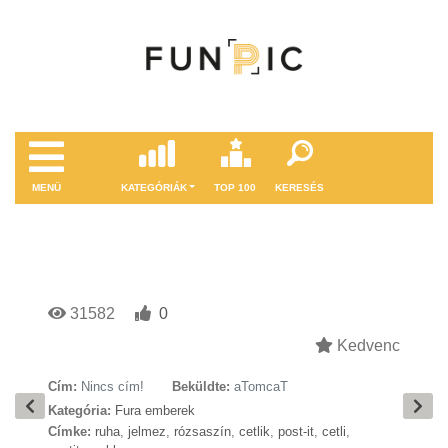
MENÜ
KATEGÓRIÁK
TOP 100
KERESÉS
31582
0
Kedvenc
Cím:
Nincs cím!
Beküldte:
aTomcaT
Kategória:
Fura emberek
Címke:
ruha
,
jelmez
,
rózsaszín
,
cetlik
,
post-it
,
cetli
,