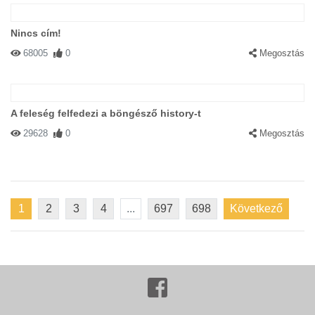
Nincs cím!
68005
0
Megosztás
A feleség felfedezi a böngésző history-t
29628
0
Megosztás
1
2
3
4
...
697
698
Következő