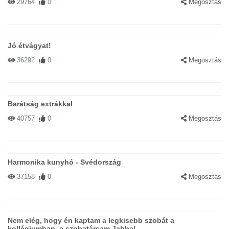
29764
0
Megosztás
Jó étvágyat!
36292
0
Megosztás
Barátság extrákkal
40757
0
Megosztás
Harmonika kunyhó - Svédország
37158
0
Megosztás
Nem elég, hogy én kaptam a legkisebb szobát a
kollégiumban, a szobatársam Jabba!