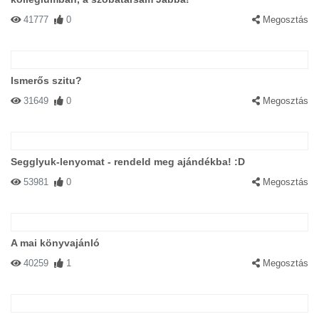
41777
0
Megosztás
Ismerős szitu?
31649
0
Megosztás
Segglyuk-lenyomat - rendeld meg ajándékba! :D
53981
0
Megosztás
A mai könyvajánló
40259
1
Megosztás