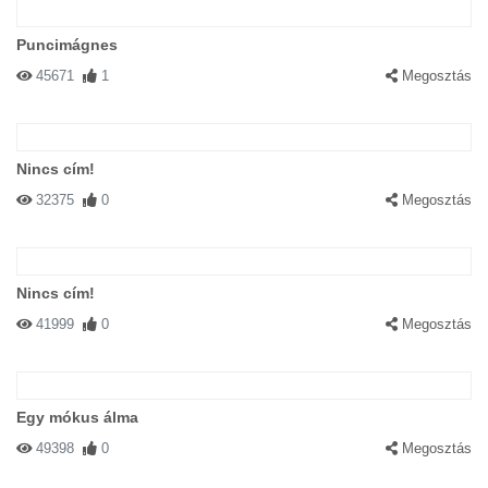
Puncimágnes
45671
1
Megosztás
Nincs cím!
32375
0
Megosztás
Nincs cím!
41999
0
Megosztás
Egy mókus álma
49398
0
Megosztás