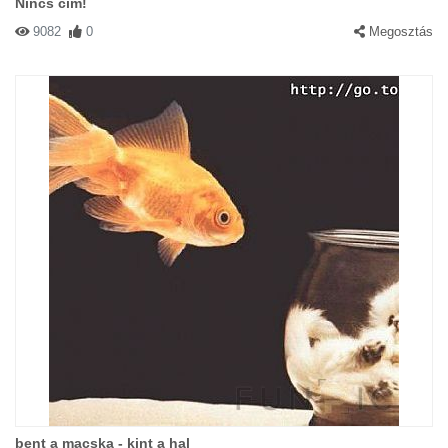
Nincs cím!
9082
0
Megosztás
bent a macska - kint a hal