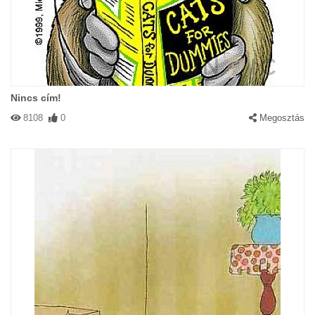
Nincs cím!
8108
0
Megosztás