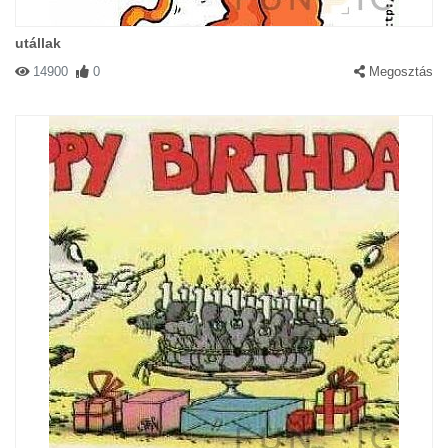
utállak
14900
0
Megosztás