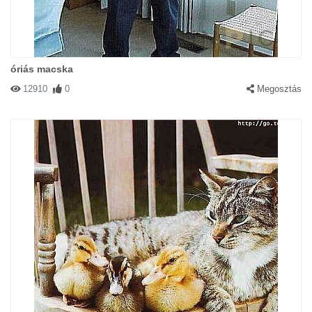
óriás macska
12910
0
Megosztás