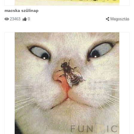
macska szülinap
23463
0
Megosztás