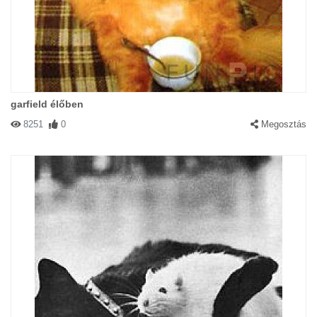
Így aztán nem klimpíroz a gazdi olyan hamisan!
garfield élőben
8251
0
Megosztás