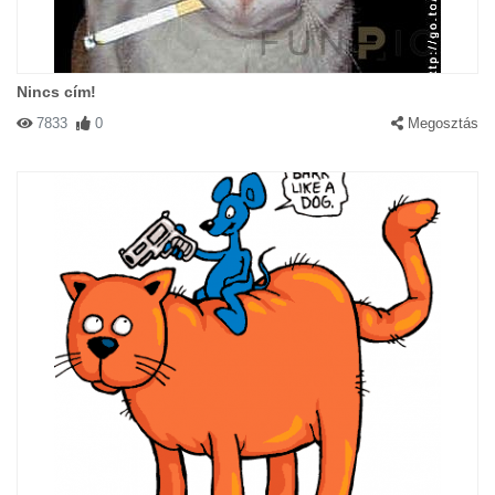
Nincs cím!
7833
0
Megosztás