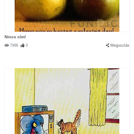
Nincs cím!
7996
0
Megosztás