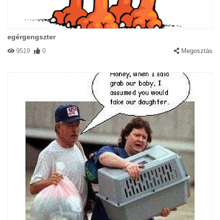
egérgengszter
9519
0
Megosztás