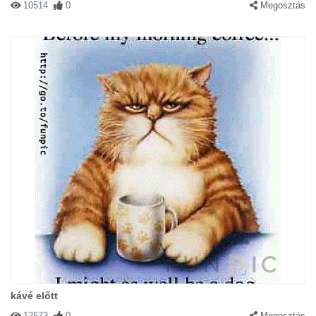
10514
0
Megosztás
kávé előtt
12573
0
Megosztás