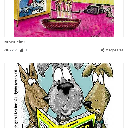
Nincs cím!
7754
0
Megosztás