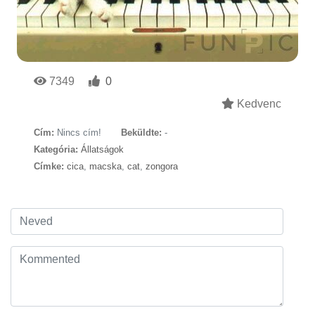
7349
0
Kedvenc
Cím:
Nincs cím!
Beküldte:
-
Kategória:
Állatságok
Címke:
cica
,
macska
,
cat
,
zongora