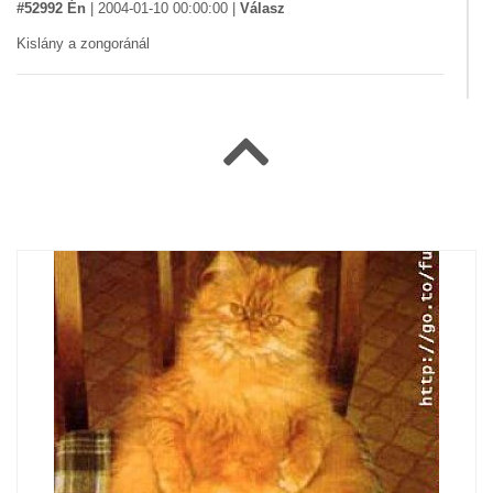
#52992 Én
|
2004-01-10 00:00:00
|
Válasz
Kislány a zongoránál
#931 Varró Tibor
|
2002-11-15 00:00:00
|
Válasz
Beethoven macskája
#238 Élesné Irén
|
2002-11-02 00:00:00
|
Válasz