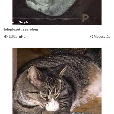
leleplezett szerelem
11625
0
Megosztás