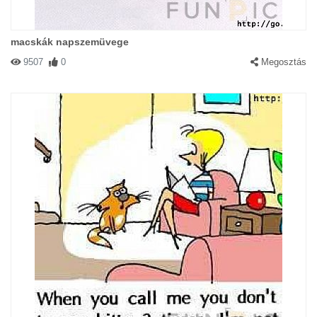
macskák napszemüvege
9507
0
Megosztás