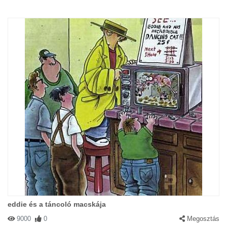
eddie és a táncoló macskája
9000
0
Megosztás