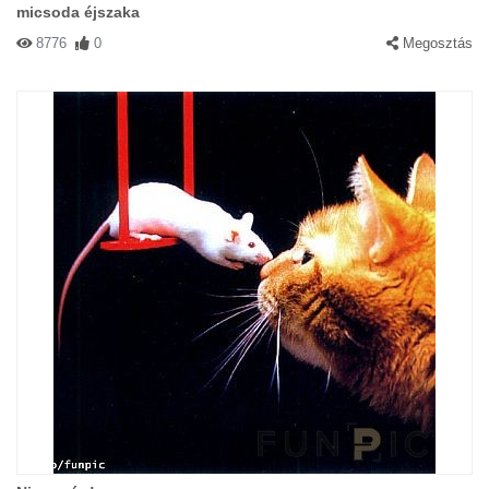
micsoda éjszaka
8776
0
Megosztás