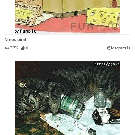
Nincs cím!
7259
0
Megosztás