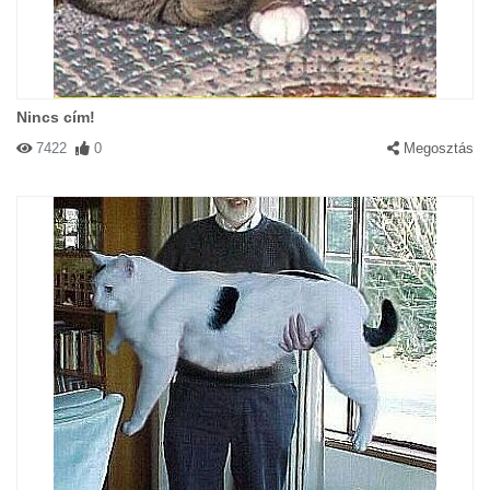
Nincs cím!
7422
0
Megosztás