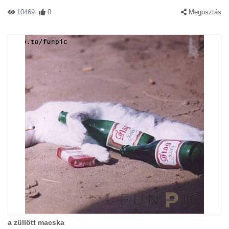
10469
0
Megosztás
a züllött macska