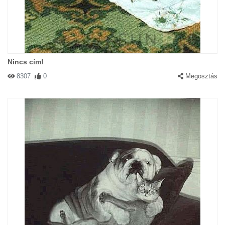
Nincs cím!
8307
0
Megosztás